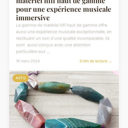
matériel hifi haut de gamme
pour une expérience musicale
immersive
La gamme de matériel hifi haut de gamme offre
aussi une expérience musicale exceptionnelle, en
restituant un son d'une qualité incomparable. Ils
sont aussi conçus avec une attention
particulière aux ...
19 mars 2024
3 min de lecture →
ACTU