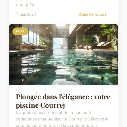
une quête...
11 mai 2024
2 min de lecture →
ACTU
Plongée dans l'élégance : votre
piscine Courrej
La quête d'excellence et de raffinement
caractérise chaque piscine Courrej, où l'art de la
conception rencontre le luxe personnalisé.