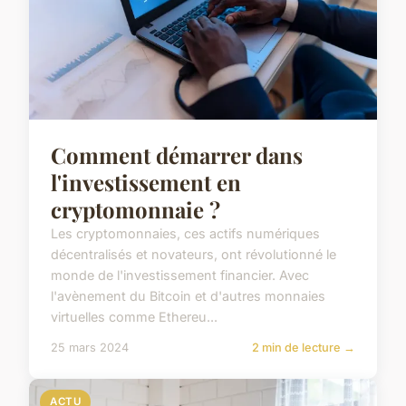
Comment démarrer dans
l'investissement en
cryptomonnaie ?
Les cryptomonnaies, ces actifs numériques
décentralisés et novateurs, ont révolutionné le
monde de l'investissement financier. Avec
l'avènement du Bitcoin et d'autres monnaies
virtuelles comme Ethereu...
25 mars 2024
2 min de lecture →
ACTU