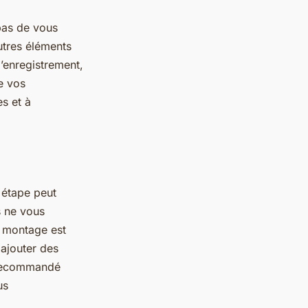
 pas de vous
utres éléments
’enregistrement,
e vos
s et à
 étape peut
s ne vous
Le montage est
 ajouter des
i recommandé
us