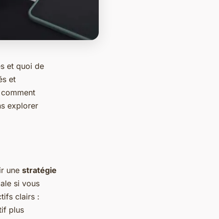
es et quoi de
és et
s, comment
ns explorer
ir une
stratégie
iale si vous
ifs clairs :
if plus