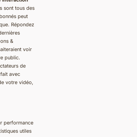
es sont tous des
abonnés peut
nique. Répondez
dernières
ions &
iteraient voir
e public.
ctateurs de
fait avec
de votre vidéo,
eur performance
stiques utiles