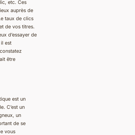
ic, etc. Ces
ieux auprès de
Le taux de clics
t de vos titres.
ieux d’essayer de
il est
 constatez
ait être
tique est un
e. C’est un
igneux, un
ortant de se
Ne vous