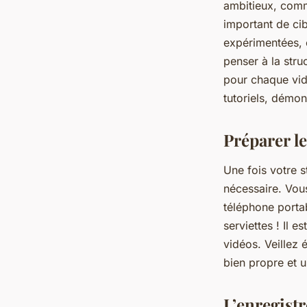
ambitieux, comme
important de cib
expérimentées, o
penser à la stru
pour chaque vidé
tutoriels, démon
Préparer le
Une fois votre s
nécessaire. Vou
téléphone portab
serviettes ! Il 
vidéos. Veillez 
bien propre et u
L’enregist