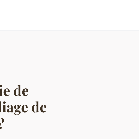
ie de
liage de
?