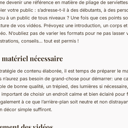
 devenir une référence en matière de pliage de serviettes ?
ler votre public : s’adresse-t-il à des débutants, à des per
u à un public de tous niveaux ? Une fois que ces points sont 
cture de vos vidéos. Prévoyez une introduction, un corps e
o. N’oubliez pas de varier les formats pour ne pas lasser v
strations, conseils… tout est permis !
 matériel nécessaire
tratégie de contenu élaborée, il est temps de préparer le ma
s n’aurez pas besoin de grand-chose pour démarrer: une c
le de bonne qualité, un trépied, des lumières si nécessaire,
est important de choisir un endroit calme et bien éclairé pour 
également à ce que l’arrière-plan soit neutre et non distraya
n décor simple suffiront.
rement des vidéos