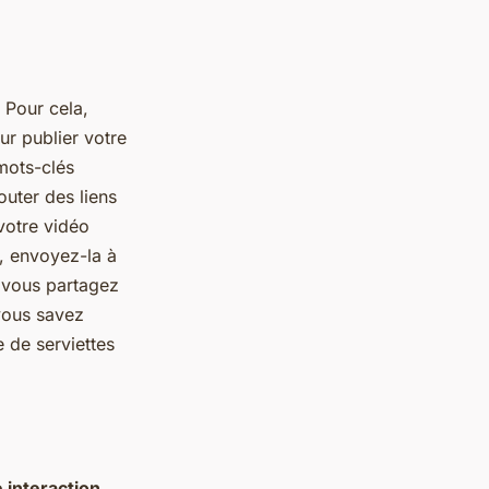
 Pour cela,
ur publier votre
 mots-clés
outer des liens
votre vidéo
x, envoyez-la à
s vous partagez
 vous savez
 de serviettes
 interaction